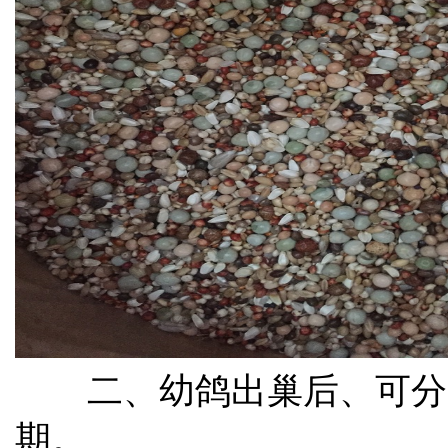
二、幼鸽出巢后、可分
期。