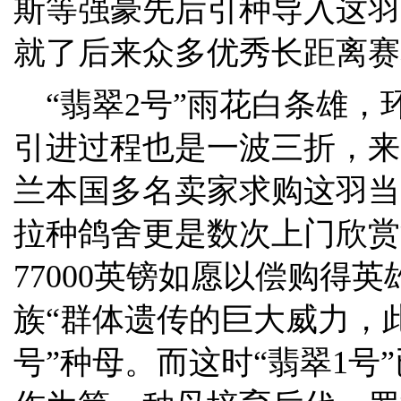
斯等强豪先后引种导入这羽
就了后来众多优秀长距离赛
“翡翠2号”雨花白条雄，环号N
引进过程也是一波三折，来
兰本国多名卖家求购这羽当
拉种鸽舍更是数次上门欣赏
77000英镑如愿以偿购得
族“群体遗传的巨大威力，
号”种母。而这时“翡翠1号