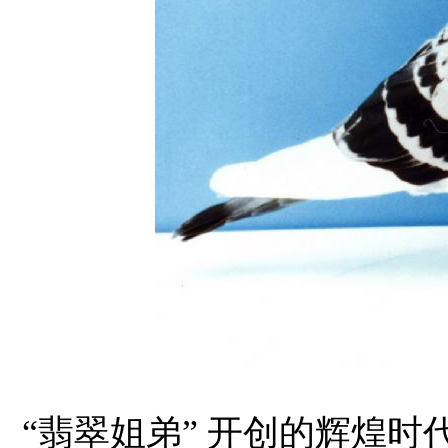
“翡翠姐弟” 开创的辉煌时