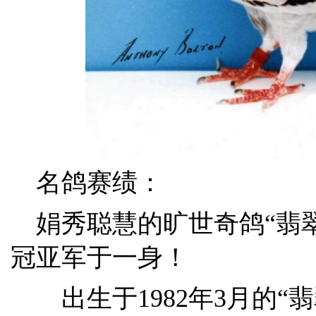
名鸽赛绩：
娟秀聪慧的旷世奇鸽“翡翠
冠亚军于一身！
出生于1982年3月的“翡翠