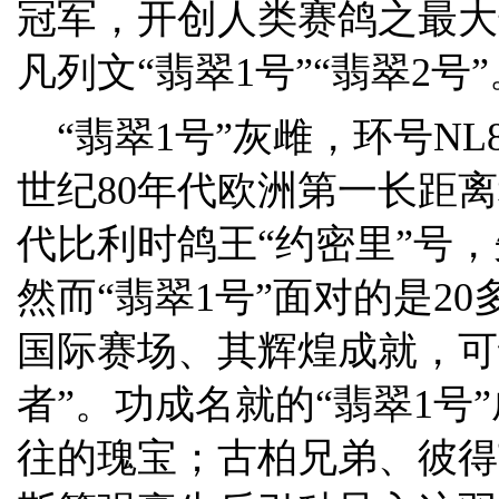
冠军，开创人类赛鸽之最大
凡列文“翡翠1号”“翡翠2号”
“翡翠1号”灰雌，环号NL82
世纪80年代欧洲第一长距离
代比利时鸽王“约密里”号
然而“翡翠1号”面对的是2
国际赛场、其辉煌成就，可
者”。功成名就的“翡翠1号
往的瑰宝；古柏兄弟、彼得