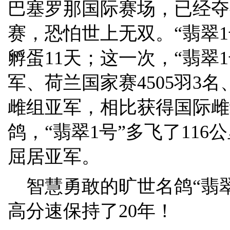
巴塞罗那国际赛场，已经夺
赛，恐怕世上无双。“翡翠1
孵蛋11天；这一次，“翡翠
军、荷兰国家赛4505羽3名、
雌组亚军，相比获得国际雌
鸽，“翡翠1号”多飞了116
屈居亚军。
智慧勇敢的旷世名鸽“翡翠
高分速保持了20年！